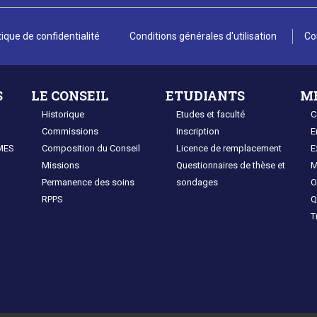
tique de confidentialité
Conditions générales d'utilisation
Co
S
LE CONSEIL
ETUDIANTS
M
Historique
Etudes et faculté
C
Commissions
Inscription
E
MES
Composition du Conseil
Licence de remplacement
E
Missions
Questionnaires de thèse et
M
Permanence des soins
sondages
O
RPPS
Q
T