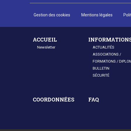
Footer
Gestion des cookies
Mentions légales
Poli
Plan du site
ACCUEIL
INFORMATION
Newsletter
ACTUALITÉS
ASSOCIATIONS /
FORMATIONS / DIPLO
BULLETIN
SÉCURITÉ
COORDONNÉES
FAQ