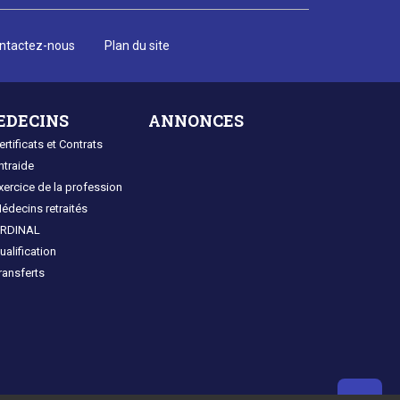
ntactez-nous
Plan du site
EDECINS
ANNONCES
ertificats et Contrats
ntraide
xercice de la profession
édecins retraités
RDINAL
ualification
ransferts