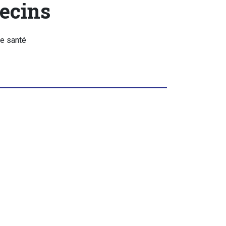
decins
de santé