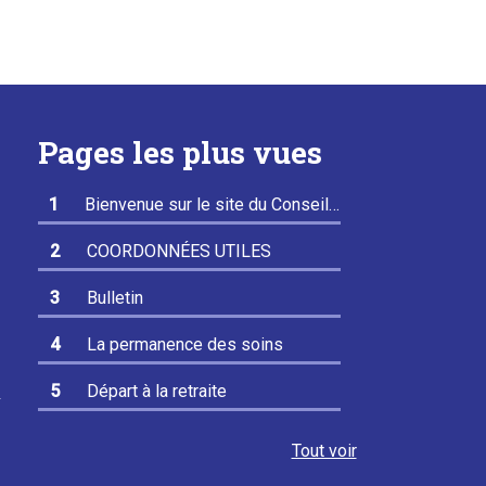
Pages les plus vues
Bienvenue sur le site du Conseil
départemental de la Haute-
COORDONNÉES UTILES
Vienne de l'Ordre des Médecins
Bulletin
La permanence des soins
r
Départ à la retraite
Tout voir