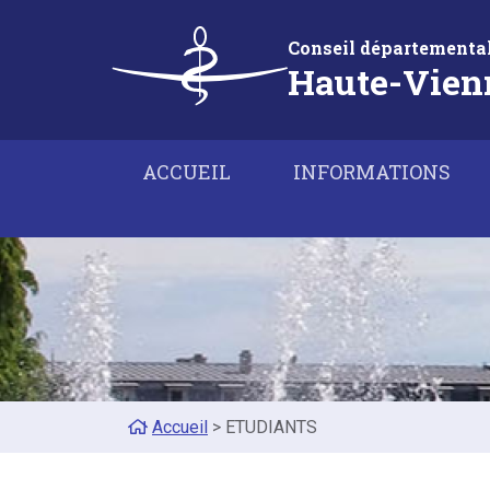
Aller au contenu principal
Panneau de gestion des cookies
Conseil départemental
Haute-Vien
Main navigation
ACCUEIL
INFORMATIONS
Fil d'Ariane
Accueil
ETUDIANTS