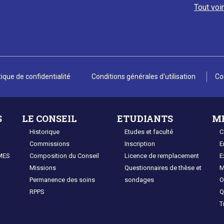
Tout voi
tique de confidentialité
Conditions générales d'utilisation
Co
S
LE CONSEIL
ETUDIANTS
M
Historique
Etudes et faculté
C
Commissions
Inscription
E
MES
Composition du Conseil
Licence de remplacement
E
Missions
Questionnaires de thèse et
M
Permanence des soins
sondages
O
RPPS
Q
T