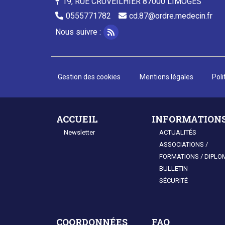
19, RUE CRUVEILHIER 87000 LIMOGES
0555771782
cd.87@ordre.medecin.fr
Nous suivre :
Footer
Gestion des cookies
Mentions légales
Poli
Plan du site
ACCUEIL
INFORMATION
Newsletter
ACTUALITÉS
ASSOCIATIONS /
FORMATIONS / DIPLO
BULLETIN
SÉCURITÉ
COORDONNÉES
FAQ